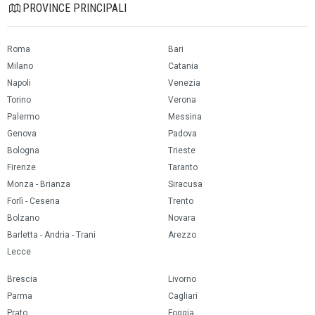
PROVINCE PRINCIPALI
Roma
Bari
Milano
Catania
Napoli
Venezia
Torino
Verona
Palermo
Messina
Genova
Padova
Bologna
Trieste
Firenze
Taranto
Monza - Brianza
Siracusa
Forlì - Cesena
Trento
Bolzano
Novara
Barletta - Andria - Trani
Arezzo
Lecce
Brescia
Livorno
Parma
Cagliari
Prato
Foggia