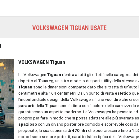
VOLKSWAGEN TIGUAN USATE
N
VOLKSWAGEN Tiguan
La Volkswagen
Tiguan
rientra a tutti gli effetti nella categoria 
rispetto al Touareg, un altro modello di sport utility della stessa a
Tiguan
sono le dimensioni compatte dato che si tratta di un'auto
centimetri e alta 164 centimetri. Da un punto di vista
estetico
ques
l'inconfondibile design della Volkswagen: il che vuol dire che ci sono
paraurti
della Tiguan sono in tinta con il colore della carrozzeria e
garantiscono un aspetto moderno. La Volkswagen ha pensato ad
proprio per fare in modo che si possa adattare alle più svariate es
spazioso
con un divano posteriore comodo e scorrevole così da a
proposito, la sua capienza di
470 litri
che può crescere fino a 1.500
motori sono sempre potenti, caratteristica tipica della Volkswagen: