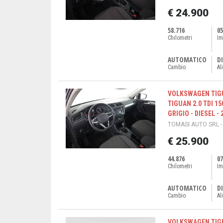
€ 24.900
58.716
05
Chilometri
Im
AUTOMATICO
DI
Cambio
Al
VOLKSWAGEN TIGU
TIGUAN 2.0 TDI 15
GRIGIO - DIESEL - 
TOMASI AUTO SRL -
€ 25.900
44.876
07
Chilometri
Im
AUTOMATICO
DI
Cambio
Al
VOLKSWAGEN TIGU