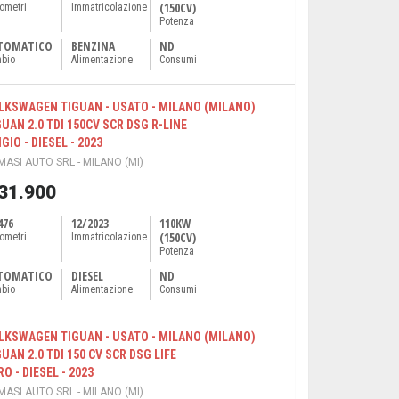
(150CV)
lometri
Immatricolazione
Potenza
TOMATICO
BENZINA
ND
bio
Alimentazione
Consumi
LKSWAGEN TIGUAN - USATO - MILANO (MILANO)
GUAN 2.0 TDI 150CV SCR DSG R-LINE
GIO - DIESEL - 2023
ASI AUTO SRL - MILANO (MI)
 31.900
476
12/2023
110KW
(150CV)
lometri
Immatricolazione
Potenza
TOMATICO
DIESEL
ND
bio
Alimentazione
Consumi
LKSWAGEN TIGUAN - USATO - MILANO (MILANO)
GUAN 2.0 TDI 150 CV SCR DSG LIFE
O - DIESEL - 2023
ASI AUTO SRL - MILANO (MI)