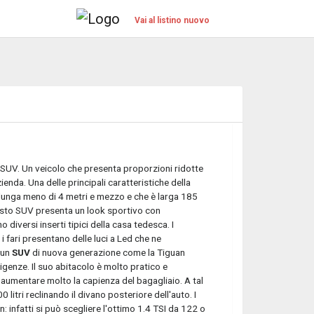
Vai al listino nuovo
dei SUV. Un veicolo che presenta proporzioni ridotte
zienda. Una delle principali caratteristiche della
 lunga meno di 4 metri e mezzo e che è larga 185
to SUV presenta un look sportivo con
 diversi inserti tipici della casa tedesca. I
 i fari presentano delle luci a Led che ne
 un
SUV
di nuova generazione come la Tiguan
igenze. Il suo abitacolo è molto pratico e
umentare molto la capienza del bagagliaio. A tal
 litri reclinando il divano posteriore dell'auto. I
 infatti si può scegliere l'ottimo 1.4 TSI da 122 o