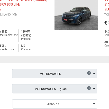
50 CV DSG LIFE
3ª 
5
BL
 MILANO (MI)
TOM
€
/2025
110KW
24.
(150CV)
matricolazione
Chi
Potenza
AU
ESEL
ND
Cam
imentazione
Consumi
×
VOLKSWAGEN
×
VOLKSWAGEN Tiguan
Anno da