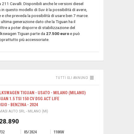
 211 Cavalli. Disponibili anche le versioni diesel
 in questo modello di Suv è la possibilità di avere,
 e che preveda la possibilità di usare ben 7 marce.
ultima generazione dato che la Tiguan ha il
 Oltre a poter disporre di stabilizzazione del
 Volkswagen Tiguan parte da
27.500 euro
e può
soprattutto più accessoriate.
TUTTI GLI ANNUNCI
LKSWAGEN TIGUAN - USATO - MILANO (MILANO)
GUAN 1.5 TSI 150 CV DSG ACT LIFE
IGIO - BENZINA - 2024
ASI AUTO SRL - MILANO (MI)
 28.890
732
05/2024
110KW