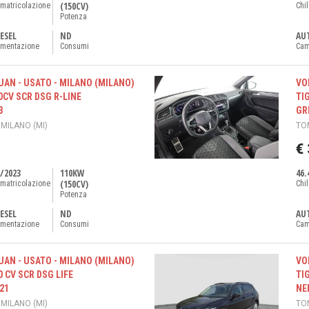
(150CV)
matricolazione
Chi
Potenza
ESEL
ND
AU
imentazione
Consumi
Cam
AN - USATO - MILANO (MILANO)
VO
50CV SCR DSG R-LINE
TI
3
GRI
 MILANO (MI)
TOM
€
/2023
110KW
46.
(150CV)
matricolazione
Chi
Potenza
ESEL
ND
AU
imentazione
Consumi
Cam
AN - USATO - MILANO (MILANO)
VO
0 CV SCR DSG LIFE
TI
021
NER
 MILANO (MI)
TOM