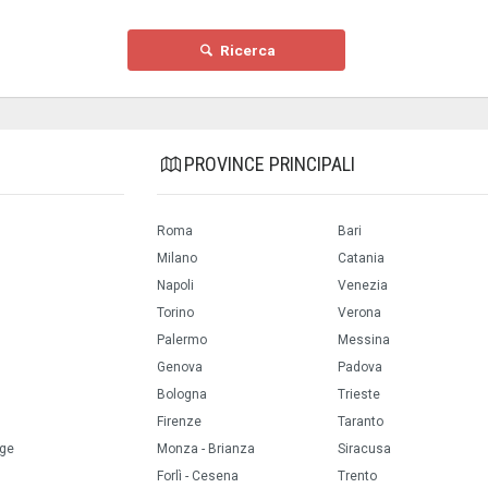
Ricerca
PROVINCE PRINCIPALI
Roma
Bari
Milano
Catania
Napoli
Venezia
Torino
Verona
Palermo
Messina
Genova
Padova
Bologna
Trieste
Firenze
Taranto
ige
Monza - Brianza
Siracusa
Forlì - Cesena
Trento