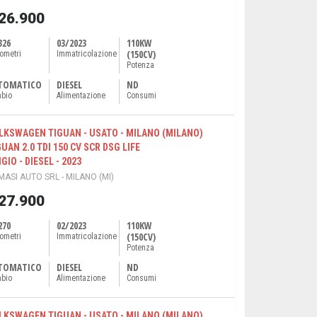
 26.900
326
03/2023
110KW
(150CV)
lometri
Immatricolazione
Potenza
TOMATICO
DIESEL
ND
bio
Alimentazione
Consumi
LKSWAGEN TIGUAN - USATO - MILANO (MILANO)
GUAN 2.0 TDI 150 CV SCR DSG LIFE
GIO - DIESEL - 2023
ASI AUTO SRL - MILANO (MI)
 27.900
270
02/2023
110KW
(150CV)
lometri
Immatricolazione
Potenza
TOMATICO
DIESEL
ND
bio
Alimentazione
Consumi
LKSWAGEN TIGUAN - USATO - MILANO (MILANO)