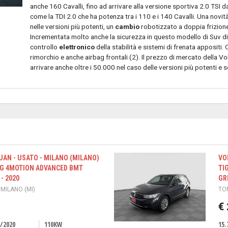
anche 160 Cavalli, fino ad arrivare alla versione sportiva 2.0 TSI da
come la TDI 2.0 che ha potenza tra i 110 e i 140 Cavalli. Una novità
nelle versioni più potenti, un
cambio
robotizzato a doppia frizione
Incrementata molto anche la sicurezza in questo modello di Suv di 
controllo
elettronico
della stabilità e sistemi di frenata appositi.
rimorchio e anche airbag frontali (2). Il prezzo di mercato della
arrivare anche oltre i 50.000 nel caso delle versioni più potenti e 
AN - USATO - MILANO (MILANO)
VO
DSG 4MOTION ADVANCED BMT
TI
- 2020
GR
 MILANO (MI)
TOM
€
/2020
110KW
15.