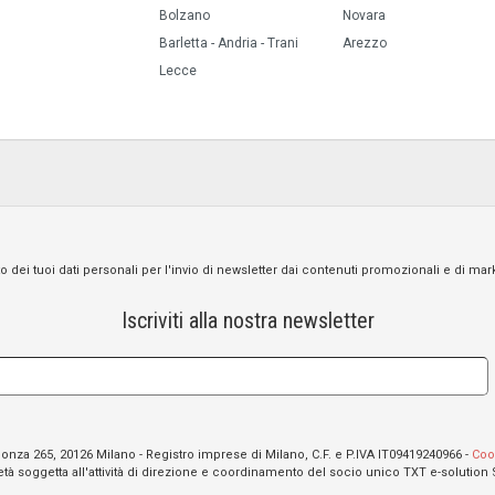
Bolzano
Novara
Barletta - Andria - Trani
Arezzo
Lecce
o dei tuoi dati personali per l'invio di newsletter dai contenuti promozionali e di mar
Iscriviti alla nostra newsletter
 Monza 265, 20126 Milano - Registro imprese di Milano, C.F. e P.IVA IT09419240966 -
Coo
tà soggetta all'attività di direzione e coordinamento del socio unico TXT e-solution 