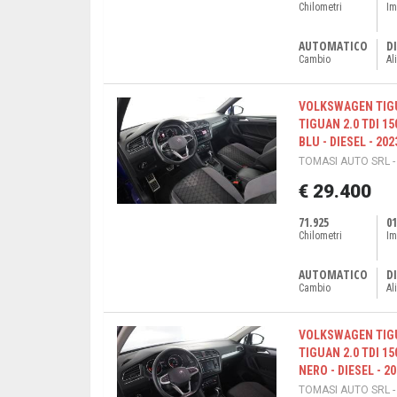
Chilometri
Im
AUTOMATICO
DI
Cambio
Al
VOLKSWAGEN TIGU
TIGUAN 2.0 TDI 1
BLU - DIESEL - 202
TOMASI AUTO SRL -
€ 29.400
71.925
01
Chilometri
Im
AUTOMATICO
DI
Cambio
Al
VOLKSWAGEN TIGU
TIGUAN 2.0 TDI 15
NERO - DIESEL - 2
TOMASI AUTO SRL -