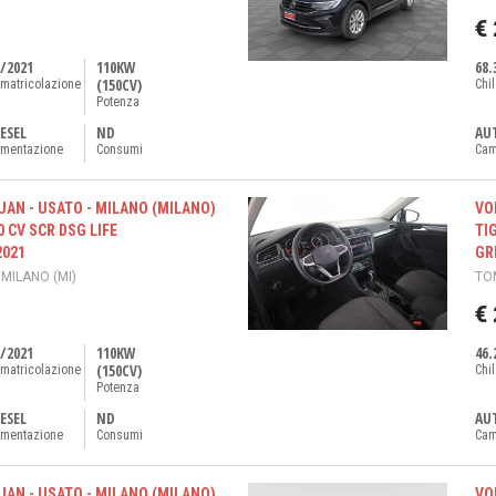
€
/2021
110KW
68.
(150CV)
matricolazione
Chi
Potenza
ESEL
ND
AU
imentazione
Consumi
Cam
AN - USATO - MILANO (MILANO)
VO
0 CV SCR DSG LIFE
TI
2021
GRI
 MILANO (MI)
TOM
€
/2021
110KW
46.
(150CV)
matricolazione
Chi
Potenza
ESEL
ND
AU
imentazione
Consumi
Cam
AN - USATO - MILANO (MILANO)
VO