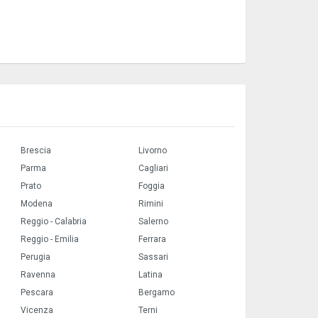
Brescia
Livorno
Parma
Cagliari
Prato
Foggia
Modena
Rimini
Reggio - Calabria
Salerno
Reggio - Emilia
Ferrara
Perugia
Sassari
Ravenna
Latina
Pescara
Bergamo
Vicenza
Terni