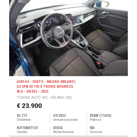
AUDI A3 - USATO - MILANO (MILANO)
A3 SPB 30 TDI S TRONIC BUSINESS
BLU - DIESEL - 2022
TOMASI AUTO SRL - MILANO (MI)
€ 23.900
65.717
07/2022
85KW (116CV)
Chilometri
Immatricolazione
Potenza
AUTOMATICO
DIESEL
ND
Cambio
Alimentazione
Consumi