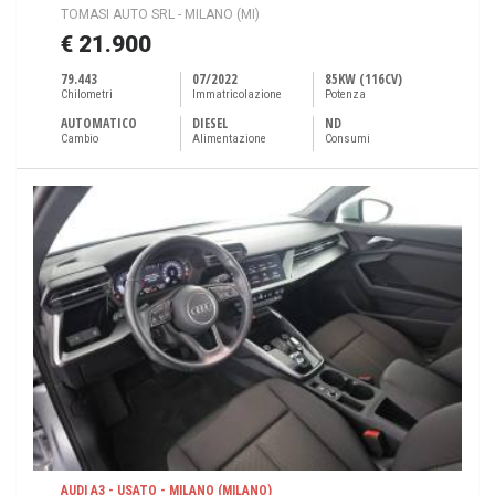
TOMASI AUTO SRL - MILANO (MI)
€ 21.900
79.443
07/2022
85KW (116CV)
Chilometri
Immatricolazione
Potenza
AUTOMATICO
DIESEL
ND
Cambio
Alimentazione
Consumi
AUDI A3 - USATO - MILANO (MILANO)