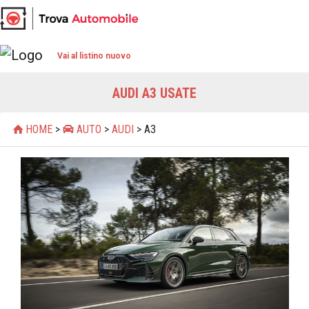
Vai al listino nuovo
AUDI A3 USATE
HOME
>
AUTO
>
AUDI
> A3