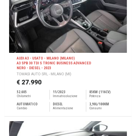
AUDI A3 - USATO - MILANO (MILANO)
A3 SPB 30 TDI S TRONIC BUSINESS ADVANCED
NERO - DIESEL - 2023
TOMASI AUTO SRL - MILANO (MI)
€ 27.990
52.605
11/2023
85KW (116CV)
Chilometri
Immatricolazione
Potenza
AUTOMATICO
DIESEL
3,90L/100KM
Cambio
Alimentazione
Consumi