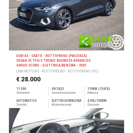
AUDI A3 - USATO - ROTTOFRENO (PIACENZA)
SEDAN 35 TFSI S TRONIC BUSINESS ADVANCED
GRIGIO SCURO - ELETTRICA/BENZINA - 2023
LINK MOTORS - ROTTOFRENO - ROTTOFRENO (PC)
€ 28.000
11.500
09/2023
110KW (150CV)
Chilometri
Immatricolazione
Potenza
AUTOMATICO
ELETTRICA/BENZINA
4,90L/100KM
Cambio
Alimentazione
Consumi