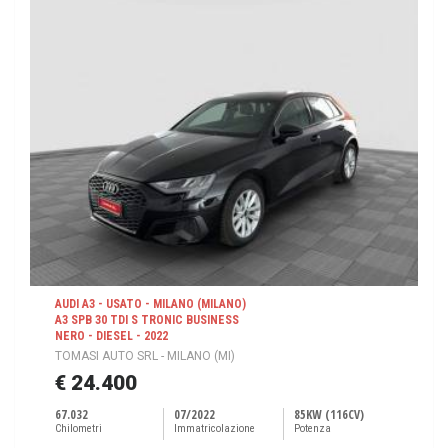
AUDI A3 - USATO - MILANO (MILANO)
A3 SPB 30 TDI S TRONIC BUSINESS
NERO - DIESEL - 2022
TOMASI AUTO SRL - MILANO (MI)
€ 24.400
67.032
07/2022
85KW (116CV)
Chilometri
Immatricolazione
Potenza