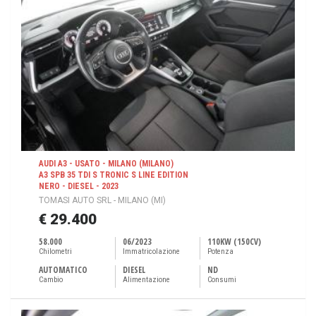
AUDI A3 - USATO - MILANO (MILANO)
A3 SPB 35 TDI S TRONIC S LINE EDITION
NERO - DIESEL - 2023
TOMASI AUTO SRL - MILANO (MI)
€ 29.400
58.000
06/2023
110KW (150CV)
Chilometri
Immatricolazione
Potenza
AUTOMATICO
DIESEL
ND
Cambio
Alimentazione
Consumi