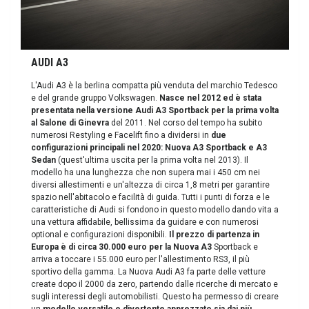
AUDI A3
L'Audi A3 è la berlina compatta più venduta del marchio Tedesco
e del grande gruppo Volkswagen.
Nasce nel 2012 ed è stata
presentata nella versione Audi A3 Sportback per la prima volta
al Salone di Ginevra
del 2011. Nel corso del tempo ha subito
numerosi Restyling e Facelift fino a dividersi in
due
configurazioni principali nel 2020: Nuova A3 Sportback e A3
Sedan
(quest'ultima uscita per la prima volta nel 2013). Il
modello ha una lunghezza che non supera mai i 450 cm nei
diversi allestimenti e un'altezza di circa 1,8 metri per garantire
spazio nell'abitacolo e facilità di guida. Tutti i punti di forza e le
caratteristiche di Audi si fondono in questo modello dando vita a
una vettura affidabile, bellissima da guidare e con numerosi
optional e configurazioni disponibili.
Il prezzo di partenza in
Europa è di circa 30.000 euro per la Nuova A3
Sportback e
arriva a toccare i 55.000 euro per l'allestimento RS3, il più
sportivo della gamma. La Nuova Audi A3 fa parte delle vetture
create dopo il 2000 da zero, partendo dalle ricerche di mercato e
sugli interessi degli automobilisti. Questo ha permesso di creare
un
modello versatile e divertente apprezzato sia dai più