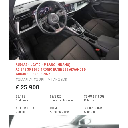
AUDI A3 - USATO - MILANO (MILANO)
A3 SPB 30 TDI S TRONIC BUSINESS ADVANCED
GRIGIO - DIESEL - 2022
TOMASI AUTO SRL - MILANO (MI)
€ 25.900
56.182
03/2022
85KW (116CV)
Chilometri
Immatricolazione
Potenza
AUTOMATICO
DIESEL
3,90L/100KM
Cambio
Alimentazione
Consumi