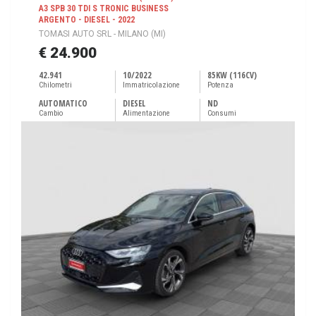
A3 SPB 30 TDI S TRONIC BUSINESS
ARGENTO - DIESEL - 2022
TOMASI AUTO SRL - MILANO (MI)
€ 24.900
42.941
10/2022
85KW (116CV)
Chilometri
Immatricolazione
Potenza
AUTOMATICO
DIESEL
ND
Cambio
Alimentazione
Consumi