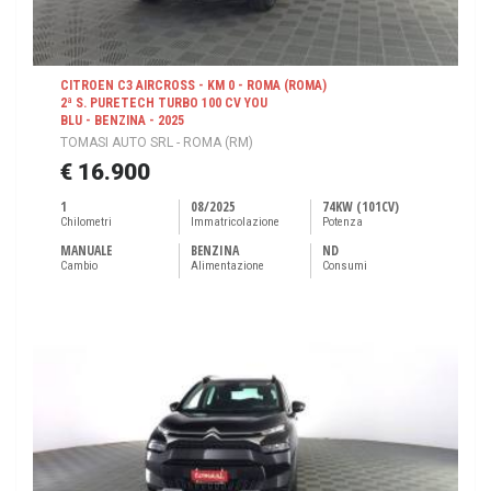
CITROEN C3 AIRCROSS - KM 0 - ROMA (ROMA)
2ª S. PURETECH TURBO 100 CV YOU
BLU - BENZINA - 2025
TOMASI AUTO SRL - ROMA (RM)
€ 16.900
1
08/2025
74KW (101CV)
Chilometri
Immatricolazione
Potenza
MANUALE
BENZINA
ND
Cambio
Alimentazione
Consumi