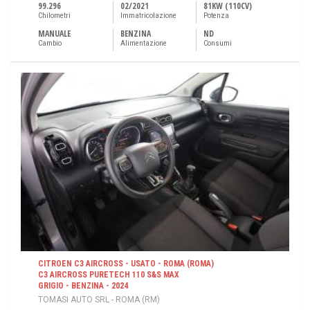
99.296
02/2021
81KW (110CV)
Chilometri
Immatricolazione
Potenza
MANUALE
BENZINA
ND
Cambio
Alimentazione
Consumi
CITROEN C3 AIRCROSS - USATO - ROMA (ROMA)
C3 AIRCROSS PURETECH 110 S&S MAX
GRIGIO - BENZINA - 2024
TOMASI AUTO SRL - ROMA (RM)