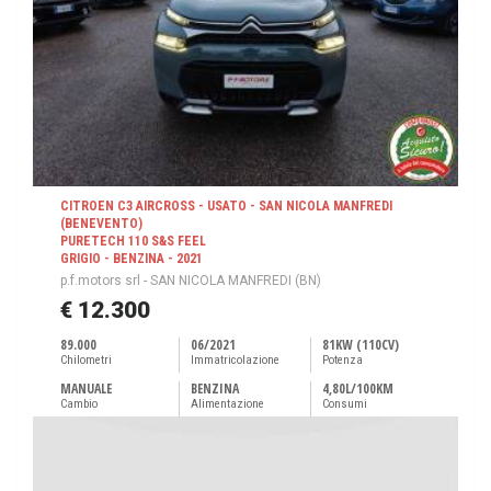
CITROEN C3 AIRCROSS - USATO - SAN NICOLA MANFREDI
(BENEVENTO)
PURETECH 110 S&S FEEL
GRIGIO - BENZINA - 2021
p.f.motors srl - SAN NICOLA MANFREDI (BN)
€ 12.300
89.000
06/2021
81KW (110CV)
Chilometri
Immatricolazione
Potenza
MANUALE
BENZINA
4,80L/100KM
Cambio
Alimentazione
Consumi