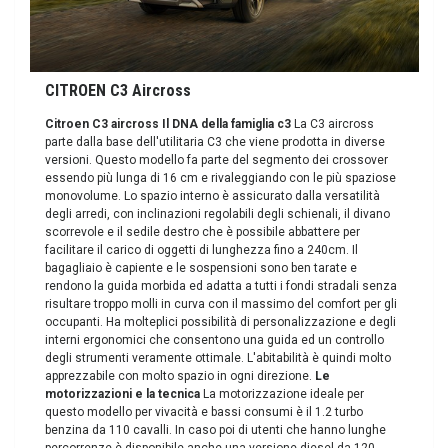
CITROEN C3 Aircross
Citroen C3 aircross Il DNA della famiglia c3
La C3 aircross
parte dalla base dell'utilitaria C3 che viene prodotta in diverse
versioni. Questo modello fa parte del segmento dei crossover
essendo più lunga di 16 cm e rivaleggiando con le più spaziose
monovolume. Lo spazio interno è assicurato dalla versatilità
degli arredi, con inclinazioni regolabili degli schienali, il divano
scorrevole e il sedile destro che è possibile abbattere per
facilitare il carico di oggetti di lunghezza fino a 240cm. Il
bagagliaio è capiente e le sospensioni sono ben tarate e
rendono la guida morbida ed adatta a tutti i fondi stradali senza
risultare troppo molli in curva con il massimo del comfort per gli
occupanti. Ha molteplici possibilità di personalizzazione e degli
interni ergonomici che consentono una guida ed un controllo
degli strumenti veramente ottimale. L'abitabilità è quindi molto
apprezzabile con molto spazio in ogni direzione.
Le
motorizzazioni e la tecnica
La motorizzazione ideale per
questo modello per vivacità e bassi consumi è il 1.2 turbo
benzina da 110 cavalli. In caso poi di utenti che hanno lunghe