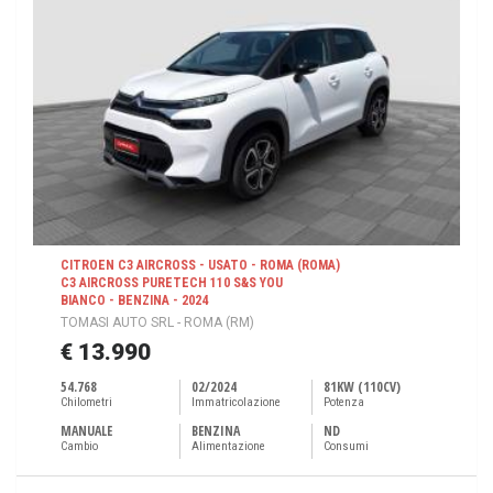
CITROEN C3 AIRCROSS - USATO - ROMA (ROMA)
C3 AIRCROSS PURETECH 110 S&S YOU
BIANCO - BENZINA - 2024
TOMASI AUTO SRL - ROMA (RM)
€ 13.990
54.768
02/2024
81KW (110CV)
Chilometri
Immatricolazione
Potenza
MANUALE
BENZINA
ND
Cambio
Alimentazione
Consumi