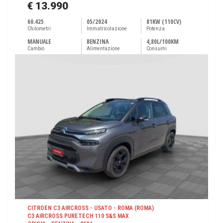
€ 13.990
60.425
05/2024
81KW (110CV)
Chilometri
Immatricolazione
Potenza
MANUALE
BENZINA
4,80L/100KM
Cambio
Alimentazione
Consumi
CITROEN C3 AIRCROSS - USATO - ROMA (ROMA)
C3 AIRCROSS PURETECH 110 S&S MAX