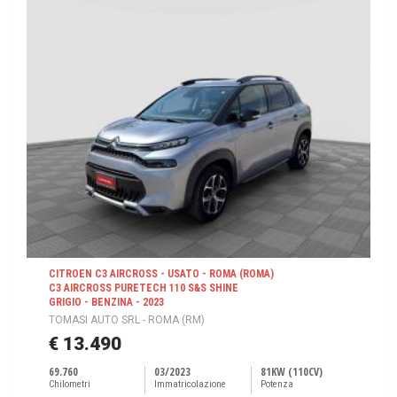
CITROEN C3 AIRCROSS - USATO - ROMA (ROMA)
C3 AIRCROSS PURETECH 110 S&S SHINE
GRIGIO - BENZINA - 2023
TOMASI AUTO SRL - ROMA (RM)
€ 13.490
69.760
03/2023
81KW (110CV)
Chilometri
Immatricolazione
Potenza