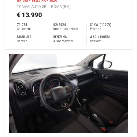
GRIGIO - BENZINA - 2024
TOMASI AUTO SRL - ROMA (RM)
€ 13.990
71.074
02/2024
81KW (110CV)
Chilometri
Immatricolazione
Potenza
MANUALE
BENZINA
4,80L/100KM
Cambio
Alimentazione
Consumi