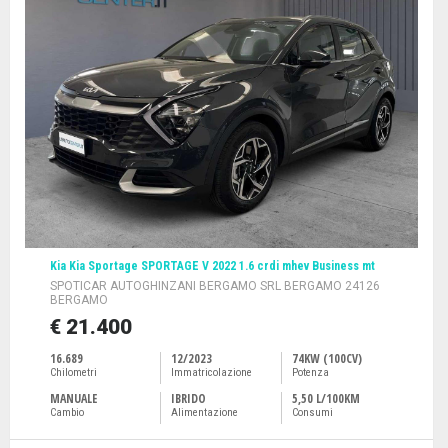
Kia Kia Sportage SPORTAGE V 2022 1.6 crdi mhev Business mt
SPOTICAR AUTOGHINZANI BERGAMO SRL BERGAMO 24126
BERGAMO
€ 21.400
16.689
12/2023
74KW (100CV)
Chilometri
Immatricolazione
Potenza
MANUALE
IBRIDO
5,50 L/100KM
Cambio
Alimentazione
Consumi