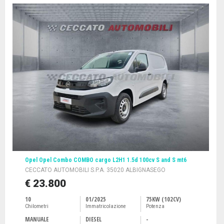
Opel Opel Combo COMBO cargo L2H1 1.5d 100cv S and S mt6
CECCATO AUTOMOBILI S.P.A. 35020 ALBIGNASEGO
€ 23.800
10
01/2025
75KW (102CV)
Chilometri
Immatricolazione
Potenza
MANUALE
DIESEL
-