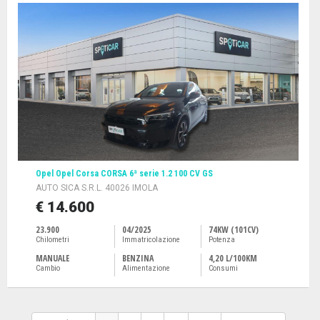
Opel Opel Corsa CORSA 6ª serie 1.2 100 CV GS
AUTO SICA S.R.L. 40026 IMOLA
€ 14.600
23.900
04/2025
74KW (101CV)
Chilometri
Immatricolazione
Potenza
MANUALE
BENZINA
4,20 L/100KM
Cambio
Alimentazione
Consumi