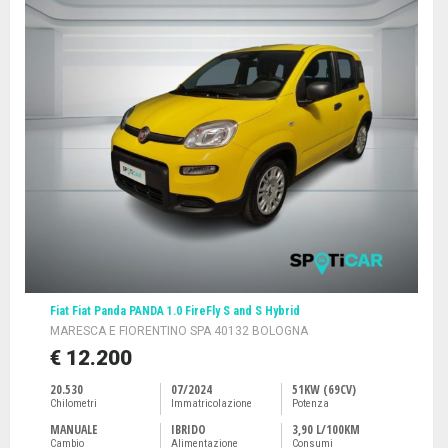
Fiat Fiat Panda PANDA 1.0 FireFly S and S Hybrid
MARESCA E FIORENTINO SPA 40132 BOLOGNA
€ 12.200
20.530
07/2024
51KW (69CV)
Chilometri
Immatricolazione
Potenza
MANUALE
IBRIDO
3,90 L/100KM
Cambio
Alimentazione
Consumi