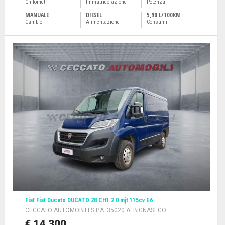
Chilometri
Immatricolazione
Potenza
MANUALE
DIESEL
5,90 L/100KM
Cambio
Alimentazione
Consumi
Fiat Fiat Ducato DUCATO 28 CH1 2.0 mjt 115cv E6
CECCATO AUTOMOBILI S.P.A. 35020 ALBIGNASEGO
€ 14.300