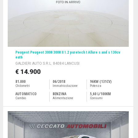
Peugeot Peugeot 3008 3008 II 1.2 puretech t Allure s and s 130cv
eat6
GALDIERI AUTO S.R.L. 84084 LANCUSI
€ 14.900
81.000
06/2018
96KW (131CV)
Chilometri
Immatricolazione
Potenza
AUTOMATICO
BENZINA
5,60 L/100KM
Cambio
Alimentazione
Consumi