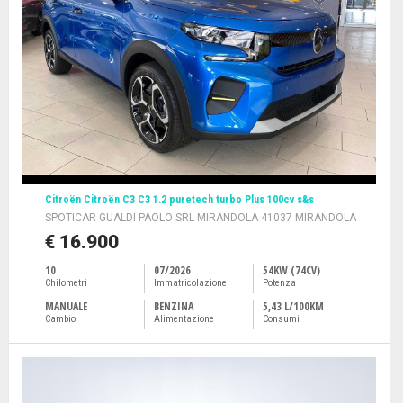
Citroën Citroën C3 C3 1.2 puretech turbo Plus 100cv s&s
SPOTICAR GUALDI PAOLO SRL MIRANDOLA 41037 MIRANDOLA
€ 16.900
10
07/2026
54KW (74CV)
Chilometri
Immatricolazione
Potenza
MANUALE
BENZINA
5,43 L/100KM
Cambio
Alimentazione
Consumi