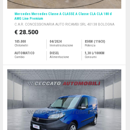
Mercedes Mercedes Classe A CLASSE A Classe CLA CLA 180 d
AMG Line Premium
C.A.R. CONCESSIONARIA AUTO RICAMBI SRL 40138 BOLOGNA
€ 28.500
105.000
04/2024
85KW (116CV)
Chilometri
Immatricolazione
Potenza
AUTOMATICO
DIESEL
5,30 L/100KM
Cambio
Alimentazione
Consumi