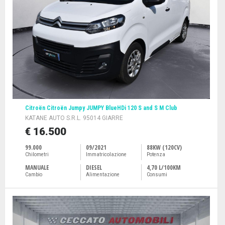
Citroën Citroën Jumpy JUMPY BlueHDi 120 S and S M Club
KATANE AUTO S.R.L. 95014 GIARRE
€ 16.500
99.000
09/2021
88KW (120CV)
Chilometri
Immatricolazione
Potenza
MANUALE
DIESEL
4,70 L/100KM
Cambio
Alimentazione
Consumi