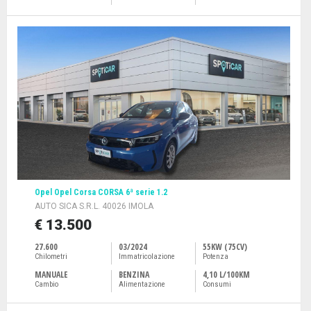
Opel Opel Corsa CORSA 6ª serie 1.2
AUTO SICA S.R.L. 40026 IMOLA
€ 13.500
27.600
03/2024
55KW (75CV)
Chilometri
Immatricolazione
Potenza
MANUALE
BENZINA
4,10 L/100KM
Cambio
Alimentazione
Consumi