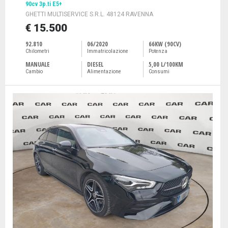
90cv 3p.ti E5+
GHETTI MULTISERVICE S.R.L. 48124 RAVENNA
€ 15.500
92.810
06/2020
66KW (90CV)
Chilometri
Immatricolazione
Potenza
MANUALE
DIESEL
5,00 L/100KM
Cambio
Alimentazione
Consumi