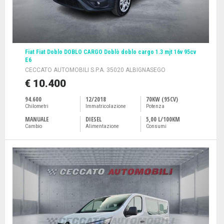
Fiat Fiat Doblo DOBLO CARGO Doblò doblo cargo 1.3 mjt 16v 95cv
E6
CECCATO AUTOMOBILI S.P.A. 35020 ALBIGNASEGO
€ 10.400
94.600
12/2018
70KW (95CV)
Chilometri
Immatricolazione
Potenza
MANUALE
DIESEL
5,00 L/100KM
Cambio
Alimentazione
Consumi