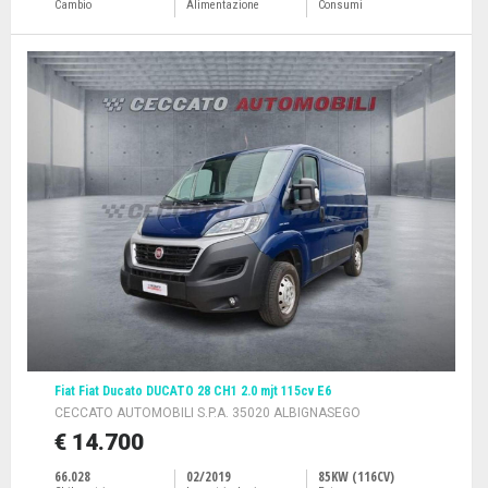
Cambio
Alimentazione
Consumi
Fiat Fiat Ducato DUCATO 28 CH1 2.0 mjt 115cv E6
CECCATO AUTOMOBILI S.P.A. 35020 ALBIGNASEGO
€ 14.700
66.028
02/2019
85KW (116CV)