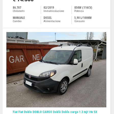
86.707
02/2019
85KW (116CV)
Chilometri
Immatricolazione
Potenza
MANUALE
DIESEL
5,90 L/100KM
Cambio
Alimentazione
Consumi
Fiat Fiat Doblo DOBLO CARGO Doblò Doblo cargo 1.3 mjt 16v SX