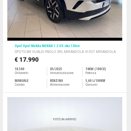
Opel Opel Mokka MOKKA 1.2 GS s&s 136cv
SPOTICAR GUALDI PAOLO SRL MIRANDOLA 41037 MIRANDOLA
€ 17.990
18.500
05/2025
74KW (100CV)
Chilometri
Immatricolazione
Potenza
MANUALE
BENZINA
5,60 L/100KM
Cambio
Alimentazione
Consumi