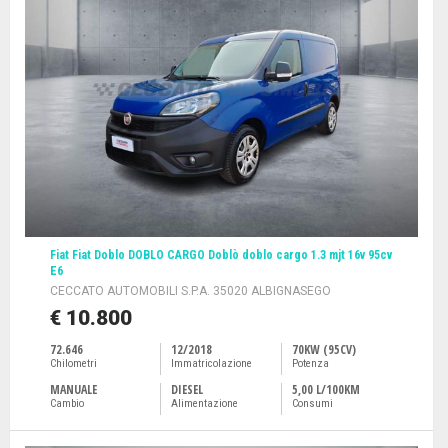
Fiat Fiat Doblo DOBLO CARGO Doblò doblo cargo 1.3 mjt 16v 95cv
E6
CECCATO AUTOMOBILI S.P.A. 35020 ALBIGNASEGO
€ 10.800
72.646
12/2018
70KW (95CV)
Chilometri
Immatricolazione
Potenza
MANUALE
DIESEL
5,00 L/100KM
Cambio
Alimentazione
Consumi