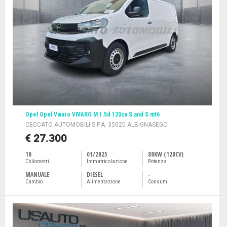
Opel Opel Vivaro VIVARO M 1.5d 120cv S and S mt6
CECCATO AUTOMOBILI S.P.A. 35020 ALBIGNASEGO
€ 27.300
10
01/2025
88KW (120CV)
Chilometri
Immatricolazione
Potenza
MANUALE
DIESEL
-
Cambio
Alimentazione
Consumi