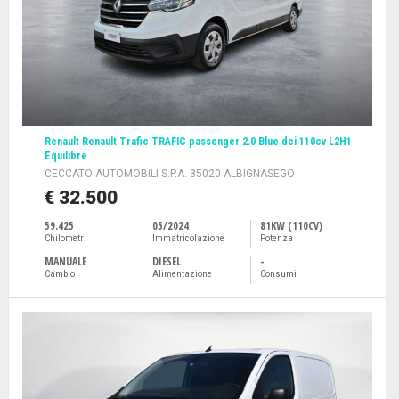
Renault Renault Trafic TRAFIC passenger 2.0 Blue dci 110cv L2H1
Equilibre
CECCATO AUTOMOBILI S.P.A. 35020 ALBIGNASEGO
€ 32.500
59.425
05/2024
81KW (110CV)
Chilometri
Immatricolazione
Potenza
MANUALE
DIESEL
-
Cambio
Alimentazione
Consumi