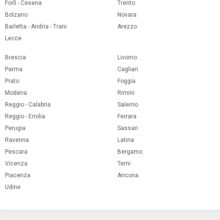
Forlì - Cesena
Trento
Bolzano
Novara
Barletta - Andria - Trani
Arezzo
Lecce
Brescia
Livorno
Parma
Cagliari
Prato
Foggia
Modena
Rimini
Reggio - Calabria
Salerno
Reggio - Emilia
Ferrara
Perugia
Sassari
Ravenna
Latina
Pescara
Bergamo
Vicenza
Terni
Piacenza
Ancona
Udine