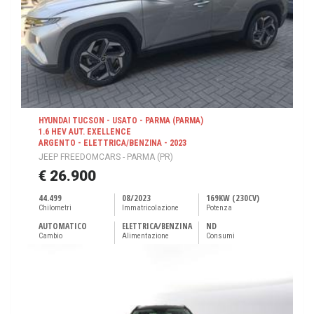
HYUNDAI TUCSON - USATO - PARMA (PARMA)
1.6 HEV AUT. EXELLENCE
ARGENTO - ELETTRICA/BENZINA - 2023
JEEP FREEDOMCARS - PARMA (PR)
€ 26.900
44.499
08/2023
169KW (230CV)
Chilometri
Immatricolazione
Potenza
AUTOMATICO
ELETTRICA/BENZINA
ND
Cambio
Alimentazione
Consumi