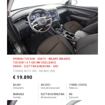
HYUNDAI TUCSON - USATO - MILANO (MILANO)
TUCSON 1.6 T-GDI 48V EXELLENCE
GRIGIO - ELETTRICA/BENZINA - 2021
TOMASI AUTO SRL - MILANO (MI)
€ 19.890
80.609
08/2021
110KW (150CV)
Chilometri
Immatricolazione
Potenza
MANUALE
ELETTRICA/BENZINA
ND
Cambio
Alimentazione
Consumi