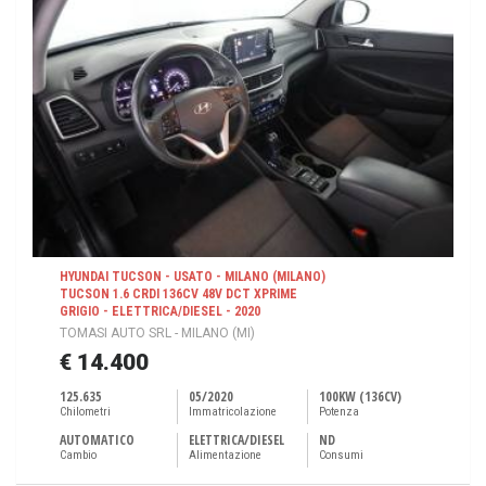
HYUNDAI TUCSON - USATO - MILANO (MILANO)
TUCSON 1.6 CRDI 136CV 48V DCT XPRIME
GRIGIO - ELETTRICA/DIESEL - 2020
TOMASI AUTO SRL - MILANO (MI)
€ 14.400
125.635
05/2020
100KW (136CV)
Chilometri
Immatricolazione
Potenza
AUTOMATICO
ELETTRICA/DIESEL
ND
Cambio
Alimentazione
Consumi