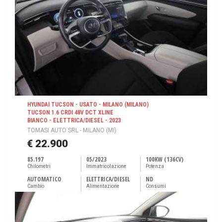
HYUNDAI TUCSON - USATO - MILANO (MILANO)
TUCSON 1.6 CRDI 48V DCT XLINE
BIANCO - ELETTRICA/DIESEL - 2023
TOMASI AUTO SRL - MILANO (MI)
€ 22.900
85.197
05/2023
100KW (136CV)
Chilometri
Immatricolazione
Potenza
AUTOMATICO
ELETTRICA/DIESEL
ND
Cambio
Alimentazione
Consumi