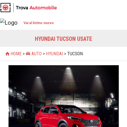
Vai al listino nuovo
HYUNDAI TUCSON USATE
HOME
>
AUTO
>
HYUNDAI
> TUCSON