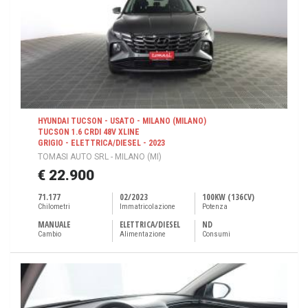
HYUNDAI TUCSON - USATO - MILANO (MILANO)
TUCSON 1.6 CRDI 48V XLINE
GRIGIO - ELETTRICA/DIESEL - 2023
TOMASI AUTO SRL - MILANO (MI)
€ 22.900
71.177
02/2023
100KW (136CV)
Chilometri
Immatricolazione
Potenza
MANUALE
ELETTRICA/DIESEL
ND
Cambio
Alimentazione
Consumi