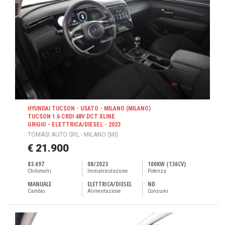
HYUNDAI TUCSON - USATO - MILANO (MILANO)
TUCSON 1.6 CRDI 48V DCT XLINE
GRIGIO - ELETTRICA/DIESEL - 2023
TOMASI AUTO SRL - MILANO (MI)
€ 21.900
83.697
08/2023
100KW (136CV)
Chilometri
Immatricolazione
Potenza
MANUALE
ELETTRICA/DIESEL
ND
Cambio
Alimentazione
Consumi