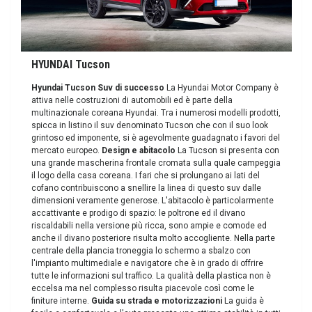
HYUNDAI Tucson
Hyundai Tucson Suv di successo
La Hyundai Motor Company è
attiva nelle costruzioni di automobili ed è parte della
multinazionale coreana Hyundai. Tra i numerosi modelli prodotti,
spicca in listino il suv denominato Tucson che con il suo look
grintoso ed imponente, si è agevolmente guadagnato i favori del
mercato europeo.
Design e abitacolo
La Tucson si presenta con
una grande mascherina frontale cromata sulla quale campeggia
il logo della casa coreana. I fari che si prolungano ai lati del
cofano contribuiscono a snellire la linea di questo suv dalle
dimensioni veramente generose. L'abitacolo è particolarmente
accattivante e prodigo di spazio: le poltrone ed il divano
riscaldabili nella versione più ricca, sono ampie e comode ed
anche il divano posteriore risulta molto accogliente. Nella parte
centrale della plancia troneggia lo schermo a sbalzo con
l'impianto multimediale e navigatore che è in grado di offrire
tutte le informazioni sul traffico. La qualità della plastica non è
eccelsa ma nel complesso risulta piacevole così come le
finiture interne.
Guida su strada e motorizzazioni
La guida è