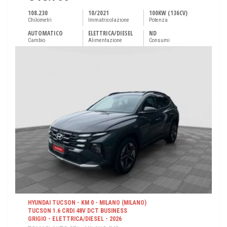
108.230
10/2021
100KW (136CV)
Chilometri
Immatricolazione
Potenza
AUTOMATICO
ELETTRICA/DIESEL
ND
Cambio
Alimentazione
Consumi
HYUNDAI TUCSON - KM 0 - MILANO (MILANO)
TUCSON 1.6 CRDI 48V DCT BUSINESS
GRIGIO - ELETTRICA/DIESEL - 2026