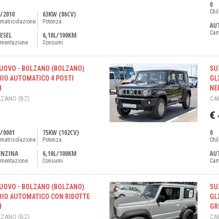
0
Chi
/2010
63KW (86CV)
matricolazione
Potenza
AU
Cam
ESEL
6,10L/100KM
imentazione
Consumi
NUOVO - BOLZANO (BOLZANO)
SU
BIO AUTOMATICO 4 POSTI
GL
1
NE
ZANO (BZ)
CA
€
/0001
75KW (102CV)
0
matricolazione
Potenza
Chi
ENZINA
6,10L/100KM
AU
imentazione
Consumi
Cam
NUOVO - BOLZANO (BOLZANO)
SU
BIO AUTOMATICO CON RIDOTTE
GL
1
GRI
ZANO (BZ)
CA