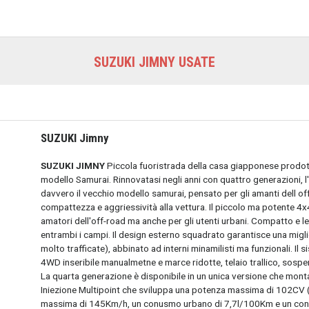
SUZUKI JIMNY USATE
SUZUKI Jimny
SUZUKI JIMNY
Piccola fuoristrada della casa giapponese prodott
modello Samurai. Rinnovatasi negli anni con quattro generazioni, l
davvero il vecchio modello samurai, pensato per gli amanti dell of
compattezza e aggriessività alla vettura. Il piccolo ma potente 4x
amatori dell'off-road ma anche per gli utenti urbani. Compatto e le
entrambi i campi. Il design esterno squadrato garantisce una miglio
molto trafficate), abbinato ad interni minamilisti ma funzionali. I
4WD inseribile manualmetne e marce ridotte, telaio trallico, sospe
La quarta generazione è disponibile in un unica versione che mon
Iniezione Multipoint che sviluppa una potenza massima di 102CV 
massima di 145Km/h, un conusmo urbano di 7,7l/100Km e un cons