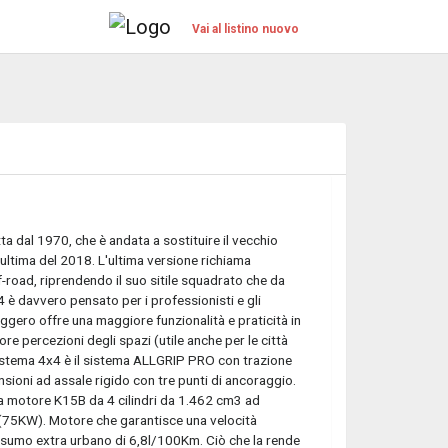
Vai al listino nuovo
a dal 1970, che è andata a sostituire il vecchio
'ultima del 2018. L'ultima versione richiama
f-road, riprendendo il suo sitile squadrato che da
4 è davvero pensato per i professionisti e gli
ggero offre una maggiore funzionalità e praticità in
re percezioni degli spazi (utile anche per le città
l sistema 4x4 è il sistema ALLGRIP PRO con trazione
nsioni ad assale rigido con tre punti di ancoraggio.
ta motore K15B da 4 cilindri da 1.462 cm3 ad
(75KW). Motore che garantisce una velocità
umo extra urbano di 6,8l/100Km. Ciò che la rende