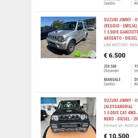
Cambio
Al
SUZUKI JIMNY - U
(REGGIO - EMILIA)
1.5 DDIS GANCIOT
ARGENTO - DIESEL 
LINK MOTORS - REGG
€ 6.500
259.500
11
Chilometri
Im
MANUALE
DI
Cambio
Al
SUZUKI JIMNY - U
(ALESSANDRIA)
1.5 DDIS CAT 4WD 
NERO - DIESEL - 2
Emme3 srl - NOVI L
€ 10.500