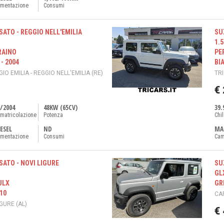
imentazione
Consumi
SATO - REGGIO NELL'EMILIA
SU
1.
RAINO
PE
- 2004
BI
IO EMILIA - REGGIO NELL'EMILIA (RE)
TR
€
/2004
48KW (65CV)
39.
matricolazione
Potenza
Chi
ESEL
ND
MA
imentazione
Consumi
Cam
SATO - NOVI LIGURE
SU
GL
JLX
GRI
010
CA
IGURE (AL)
€