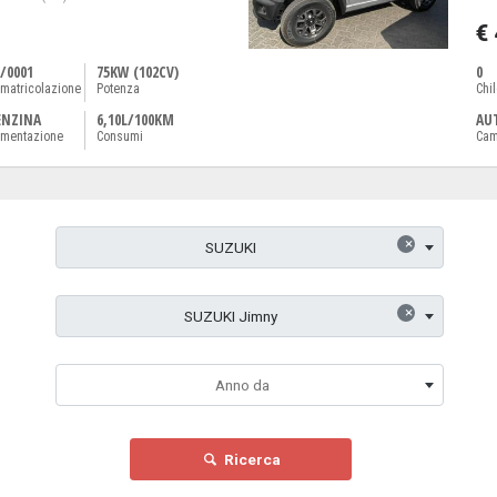
€
/0001
75KW (102CV)
0
matricolazione
Potenza
Chi
ENZINA
6,10L/100KM
AU
imentazione
Consumi
Cam
×
SUZUKI
×
SUZUKI Jimny
Anno da
Ricerca