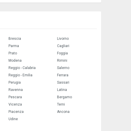
Brescia
Livorno
Parma
Cagliari
Prato
Foggia
Modena
Rimini
Reggio - Calabria
Salerno
Reggio - Emilia
Ferrara
Perugia
Sassari
Ravenna
Latina
Pescara
Bergamo
Vicenza
Terni
Piacenza
Ancona
Udine