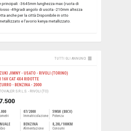
che principali: -3645mm lunghezza max (ruota di
dosso -49gradi angolo di uscita -210mm altezza
ta anche per la città Disponibile in otto
ji metallizzato e l'avorio kenya metallizzato.
TUTTI GLI ANNUNCI
ZUKI JIMNY - USATO - RIVOLI (TORINO)
I 16V CAT 4X4 RIDOTTE
ZURRO - BENZINA - 2000
OVALER S.R.L.S. - RIVOLI (TO)
 7.500
.000
07/2000
59KW (80CV)
lometri
Immatricolazione
Potenza
NUALE
BENZINA
8,20L/100KM
bio
Alimentazione
Consumi