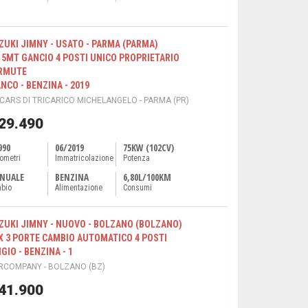
ZUKI JIMNY - USATO - PARMA (PARMA)
5 5MT GANCIO 4 POSTI UNICO PROPRIETARIO
RMUTE
ANCO - BENZINA - 2019
ICARS DI TRICARICO MICHELANGELO - PARMA (PR)
 29.490
990
06/2019
75KW (102CV)
lometri
Immatricolazione
Potenza
NUALE
BENZINA
6,80L/100KM
bio
Alimentazione
Consumi
ZUKI JIMNY - NUOVO - BOLZANO (BOLZANO)
X 3 PORTE CAMBIO AUTOMATICO 4 POSTI
GIO - BENZINA - 1
RCOMPANY - BOLZANO (BZ)
 41.900