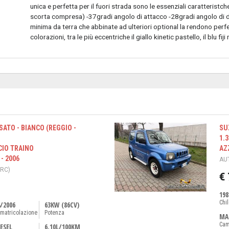
unica e perfetta per il fuori strada sono le essenziali caratterist
scorta compresa) -37gradi angolo di attacco -28gradi angolo di 
minima da terra che abbinate ad ulteriori optional la rendono perfet
colorazioni, tra le più eccentriche il giallo kinetic pastello, il blu fi
SATO - BIANCO (REGGIO -
SU
1.3
CIO TRAINO
AZ
- 2006
AUT
(RC)
€
198
Chi
/2006
63KW (86CV)
matricolazione
Potenza
MA
Cam
ESEL
6,10L/100KM