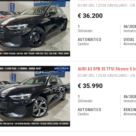
BCAR SRL 12038 SAVIGLIANO - CN
€ 36.200
1
06/202
Chilometri
Immatri
AUTOMATICO
DIESEL
Cambio
Aliment
AUDI A3 SPB 35 TFSI Stronic S l
BCAR SRL 12038 SAVIGLIANO - CN
€ 35.990
1
06/202
Chilometri
Immatri
AUTOMATICO
BENZI
Cambio
Aliment