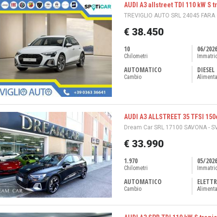
AUDI A3 allstreet TDI 110 kW S t
TREVIGLIO AUTO SRL 24045 FARA 
€ 38.450
10
06/202
Chilometri
Immatri
AUTOMATICO
DIESEL
Cambio
Aliment
AUDI A3 ALLSTREET 35 TFSI 150cv
Dream Car SRL 17100 SAVONA - S
€ 33.990
1.970
05/202
Chilometri
Immatri
AUTOMATICO
ELETTR
Cambio
Aliment