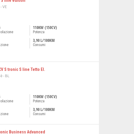
 S line edition
- VE
6
110KW (150CV)
colazione
Potenza
3,90 L/100KM
azione
Consumi
S tronic S line Tetto El.
è - BL
5
110KW (150CV)
colazione
Potenza
3,90 L/100KM
azione
Consumi
 tronic Business Advanced