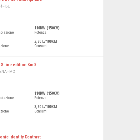
è - BL
5
110KW (150CV)
colazione
Potenza
3,90 L/100KM
azione
Consumi
 S line edition Km0
ENA - MO
5
110KW (150CV)
colazione
Potenza
3,90 L/100KM
azione
Consumi
ronic Identity Contrast