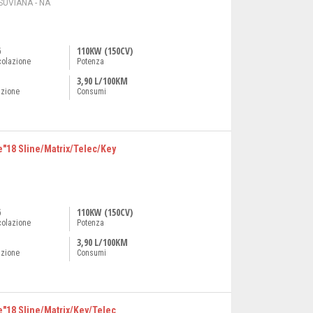
UVIANA - NA
6
110KW (150CV)
colazione
Potenza
3,90 L/100KM
azione
Consumi
e"18 Sline/Matrix/Telec/Key
6
110KW (150CV)
colazione
Potenza
3,90 L/100KM
azione
Consumi
e"18 Sline/Matrix/Key/Telec