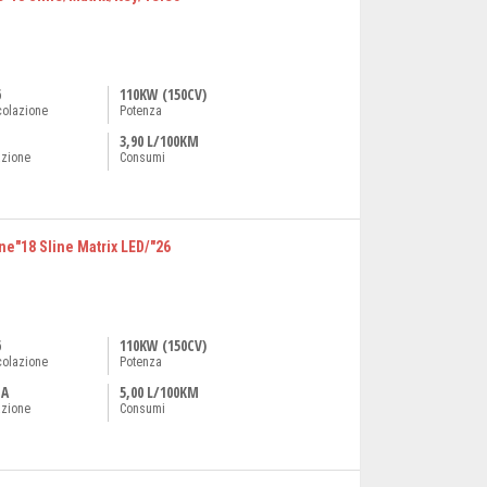
6
110KW (150CV)
colazione
Potenza
3,90 L/100KM
azione
Consumi
ine"18 Sline Matrix LED/"26
6
110KW (150CV)
colazione
Potenza
NA
5,00 L/100KM
azione
Consumi