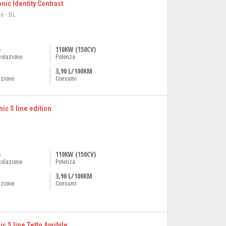
onic Identity Contrast
è - BL
5
110KW (150CV)
colazione
Potenza
3,90 L/100KM
azione
Consumi
ic S line edition
5
110KW (150CV)
colazione
Potenza
3,90 L/100KM
azione
Consumi
c S line Tetto Apribile