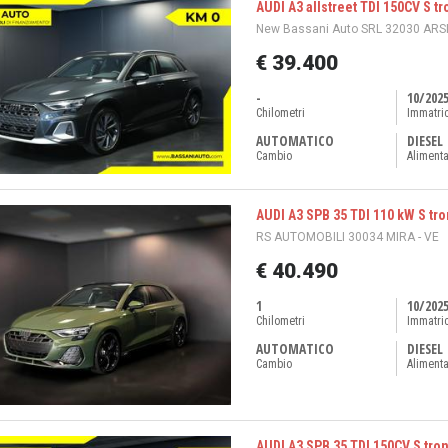
AUDI A3 allstreet TDI 150CV S tr
New Bassani Auto SRL 32030 ARSI
€ 39.400
-
10/202
Chilometri
Immatri
AUTOMATICO
DIESEL
Cambio
Aliment
AUDI A3 SPB 35 TDI 110 kW S tron
RS AUTOMOBILI 30034 MIRA - VE
€ 40.490
1
10/202
Chilometri
Immatri
AUTOMATICO
DIESEL
Cambio
Aliment
AUDI A3 SPB 35 TDI 150CV S troni