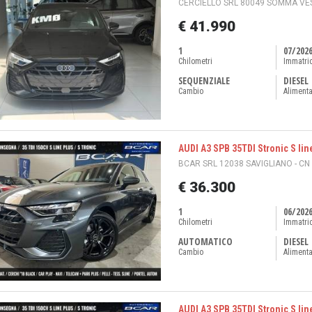
CERCIELLO SRL 80049 SOMMA VES
€ 41.990
1
07/202
Chilometri
Immatri
SEQUENZIALE
DIESEL
Cambio
Aliment
AUDI A3 SPB 35TDI Stronic S lin
BCAR SRL 12038 SAVIGLIANO - CN
€ 36.300
1
06/202
Chilometri
Immatri
AUTOMATICO
DIESEL
Cambio
Aliment
AUDI A3 SPB 35TDI Stronic S lin