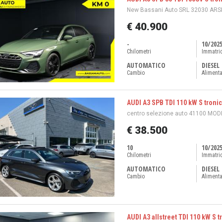
New Bassani Auto SRL 32030 ARSI
€ 40.900
-
10/202
Chilometri
Immatri
AUTOMATICO
DIESEL
Cambio
Aliment
AUDI A3 SPB TDI 110 kW S tronic
centro selezione auto 41100 MOD
€ 38.500
10
10/202
Chilometri
Immatri
AUTOMATICO
DIESEL
Cambio
Aliment
AUDI A3 allstreet TDI 110 kW S t