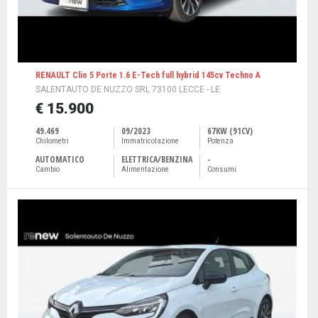
RENAULT Clio 5 Porte 1.6 E-Tech full hybrid 145cv Techno A
SALENTAUTO DE NUZZO SRL 73100 LECCE - LE
€ 15.900
49.469
09/2023
67KW (91CV)
Chilometri
Immatricolazione
Potenza
AUTOMATICO
ELETTRICA/BENZINA
-
Cambio
Alimentazione
Consumi