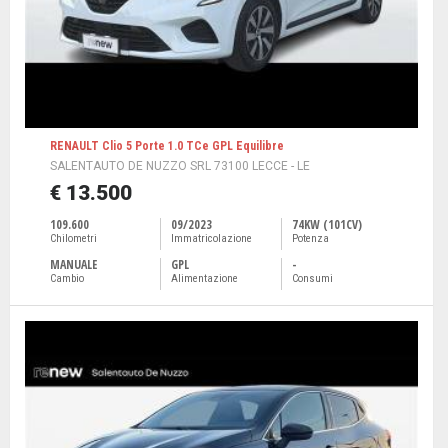
RENAULT Clio 5 Porte 1.0 TCe GPL Equilibre
SALENTAUTO DE NUZZO SRL 73100 LECCE - LE
€ 13.500
109.600
09/2023
74KW (101CV)
Chilometri
Immatricolazione
Potenza
MANUALE
GPL
-
Cambio
Alimentazione
Consumi