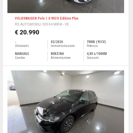
VOLKSWAGEN Polo 1.0 95CV Edition Plus
RS AUTOMOBILI 30034 MIRA - VE
€ 20.990
-
02/2026
70KW (95CV)
Chilometri
Immatricolazione
Potenza
MANUALE
BENZINA
4,80 L/100KM
Cambio
Alimentazione
Consumi