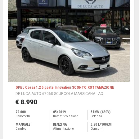
OPEL Corsa 1.2 5 porte Innovation SCONTO ROTTAMAZIONE
DE LUCA AUTO 67068 SCURCOLA MARSICANA - AQ
€ 8.990
79.000
05/2019
51KW (69CV)
Chilometri
Immatricolazione
Potenza
MANUALE
BENZINA
5,30 L/100KM
Cambio
Alimentazione
Consumi