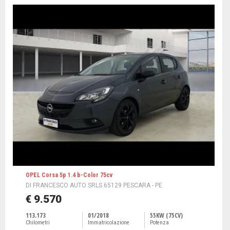
OPEL Corsa 5p 1.4 b-Color 75cv
DI FRANCESCO AUTO SRLS 65129 PESCARA - PE
€ 9.570
113.173
01/2018
55KW (75CV)
Chilometri
Immatricolazione
Potenza