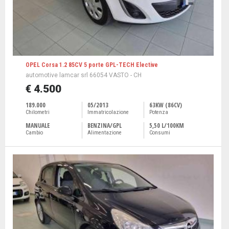
OPEL Corsa 1.2 85CV 5 porte GPL-TECH Elective
automotive lamcar srl 66054 VASTO - CH
€ 4.500
189.000
05/2013
63KW (86CV)
Chilometri
Immatricolazione
Potenza
MANUALE
BENZINA/GPL
5,50 L/100KM
Cambio
Alimentazione
Consumi