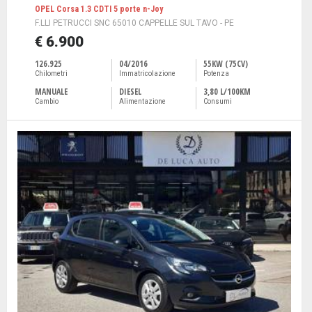
OPEL Corsa 1.3 CDTI 5 porte n-Joy
F.LLI PETRUCCI SNC 65010 CAPPELLE SUL TAVO - PE
€ 6.900
126.925
04/2016
55KW (75CV)
Chilometri
Immatricolazione
Potenza
MANUALE
DIESEL
3,80 L/100KM
Cambio
Alimentazione
Consumi