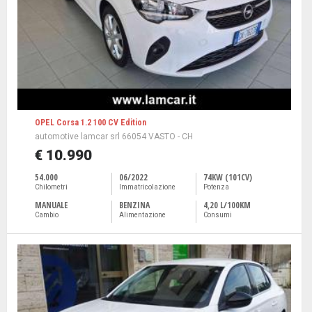
OPEL Corsa 1.2 100 CV Edition
automotive lamcar srl 66054 VASTO - CH
€ 10.990
54.000
06/2022
74KW (101CV)
Chilometri
Immatricolazione
Potenza
MANUALE
BENZINA
4,20 L/100KM
Cambio
Alimentazione
Consumi