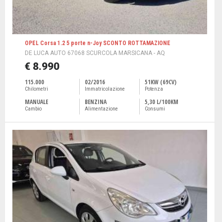
OPEL Corsa 1.2 5 porte n-Joy SCONTO ROTTAMAZIONE
DE LUCA AUTO 67068 SCURCOLA MARSICANA - AQ
€ 8.990
115.000
02/2016
51KW (69CV)
Chilometri
Immatricolazione
Potenza
MANUALE
BENZINA
5,30 L/100KM
Cambio
Alimentazione
Consumi