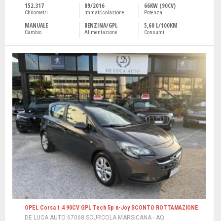
152.317
09/2016
66KW (90CV)
Chilometri
Immatricolazione
Potenza
MANUALE
BENZINA/GPL
5,60 L/100KM
Cambio
Alimentazione
Consumi
OPEL Corsa 1.4 90CV GPL Tech 5p n-Joy SCONTO ROTTAMAZIONE
DE LUCA AUTO 67068 SCURCOLA MARSICANA - AQ