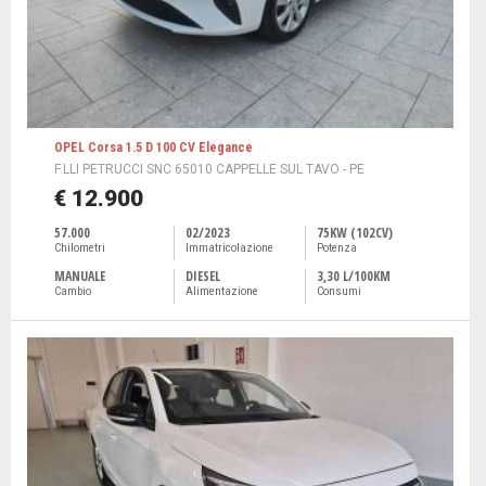
OPEL Corsa 1.5 D 100 CV Elegance
F.LLI PETRUCCI SNC 65010 CAPPELLE SUL TAVO - PE
€ 12.900
57.000
02/2023
75KW (102CV)
Chilometri
Immatricolazione
Potenza
MANUALE
DIESEL
3,30 L/100KM
Cambio
Alimentazione
Consumi