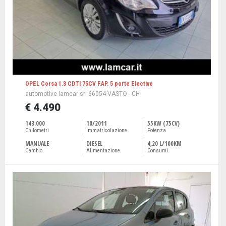
OPEL Corsa 1.3 CDTI 75CV F.AP. 5 porte Elective
automotive lamcar srl 66054 VASTO - CH
€ 4.490
143.000
10/2011
55KW (75CV)
Chilometri
Immatricolazione
Potenza
MANUALE
DIESEL
4,20 L/100KM
Cambio
Alimentazione
Consumi