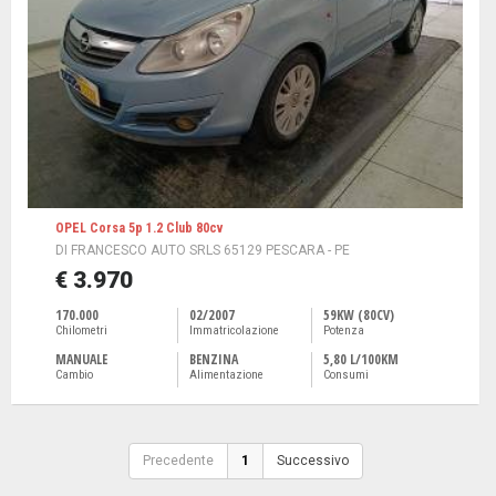
OPEL Corsa 5p 1.2 Club 80cv
DI FRANCESCO AUTO SRLS 65129 PESCARA - PE
€ 3.970
170.000
02/2007
59KW (80CV)
Chilometri
Immatricolazione
Potenza
MANUALE
BENZINA
5,80 L/100KM
Cambio
Alimentazione
Consumi
Precedente
1
Successivo