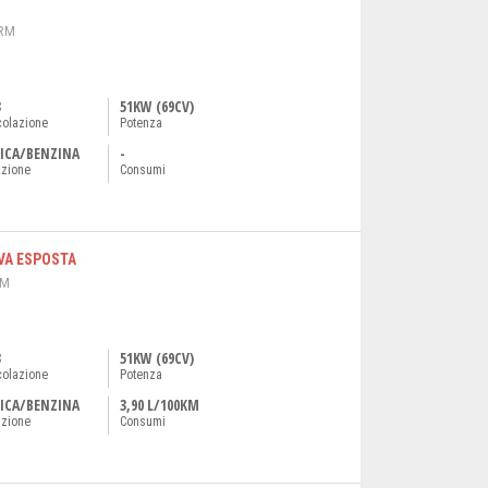
 RM
3
51KW (69CV)
colazione
Potenza
ICA/BENZINA
-
azione
Consumi
 IVA ESPOSTA
RM
3
51KW (69CV)
colazione
Potenza
ICA/BENZINA
3,90 L/100KM
azione
Consumi