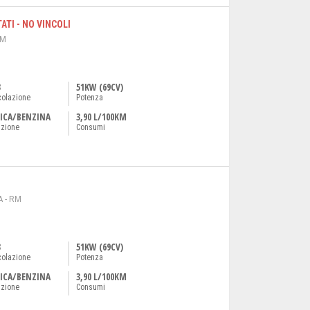
TATI - NO VINCOLI
RM
3
51KW (69CV)
colazione
Potenza
ICA/BENZINA
3,90 L/100KM
azione
Consumi
 - RM
3
51KW (69CV)
colazione
Potenza
ICA/BENZINA
3,90 L/100KM
azione
Consumi