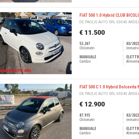
FIAT 500 1.0 Hybrid CLUB BICOL
DE PAOLIS AUTO SRL 00040 ARDEA
€ 11.500
52.267
03/202
Chilometri
Immatri
MANUALE
ELETTR
Cambio
Aliment
FIAT 500 C 1.0 Hybrid Dolcevit
DE PAOLIS AUTO SRL 00040 ARDEA
€ 12.900
87.915
02/202
Chilometri
Immatri
MANUALE
ELETTR
Cambio
Aliment