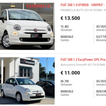
FIAT 500 1.0 HYBRID - UNIPRO' -
FASANELLA AUTO 00100 ROMA - 
€ 13.500
15.402
03/202
Chilometri
Immatri
MANUALE
ELETTR
Cambio
Aliment
FIAT 500 1.2 EasyPower GPL Pre
Autocentro EmmePi 00178 ROMA 
€ 11.000
86.700
03/202
Chilometri
Immatri
MANUALE
BENZI
Cambio
Aliment