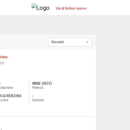
Vai al listino nuovo
Recenti
Prima
 RM
6
48KW (65CV)
colazione
Potenza
ICA/BENZINA
-
azione
Consumi