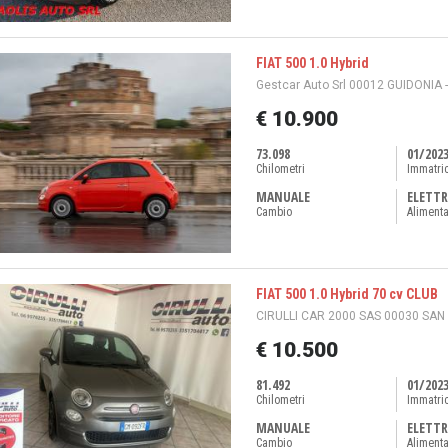
FIAT 500 1.0 Hybrid
Gestcar Auto Srl 00012 GUIDONIA 
€ 10.900
73.098
01/202
Chilometri
Immatri
MANUALE
ELETTR
Cambio
Aliment
FIAT 500 1.0 Hybrid 70 cv CLUB
CIRULLI CAR 2000 SAS 00030 SAN
€ 10.500
81.492
01/202
Chilometri
Immatri
MANUALE
ELETTR
Cambio
Aliment