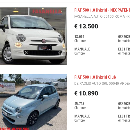
FIAT 500 1.0 Hybrid - NEOPATEN
FASANELLA AUTO 00100 ROMA - 
€ 13.500
18.066
03/202
Chilometri
Immatri
MANUALE
ELETTR
Cambio
Aliment
FIAT 500 1.0 Hybrid Club
DE PAOLIS AUTO SRL 00040 ARDEA
€ 10.890
45.715
03/202
Chilometri
Immatri
MANUALE
ELETTR
Cambio
Aliment