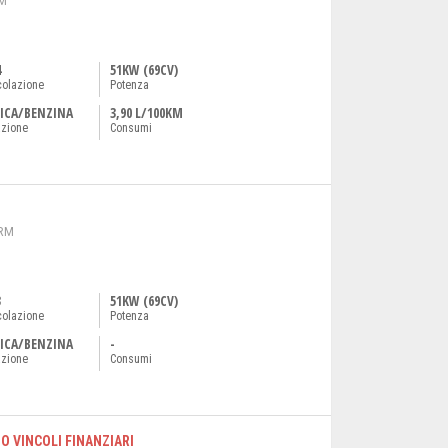
RM
4
51KW (69CV)
colazione
Potenza
ICA/BENZINA
3,90 L/100KM
azione
Consumi
 RM
3
51KW (69CV)
colazione
Potenza
ICA/BENZINA
-
azione
Consumi
 NO VINCOLI FINANZIARI