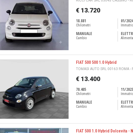
RICCI CAR SRL 03043 CASSINO - 
€ 13.720
18.881
01/202
Chilometri
Immatri
MANUALE
ELETTR
Cambio
Aliment
FIAT 500 500 1.0 Hybrid
TOMASI AUTO SRL 00163 ROMA -
€ 13.400
70.405
11/202
Chilometri
Immatri
MANUALE
ELETTR
Cambio
Aliment
FIAT 500 1.0 Hybrid Dolcevita -