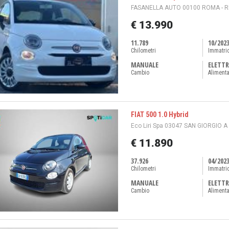
FASANELLA AUTO 00100 ROMA - 
€ 13.990
11.789
10/202
Chilometri
Immatri
MANUALE
ELETTR
Cambio
Aliment
FIAT 500 1.0 Hybrid
Eco Liri Spa 03047 SAN GIORGIO A L
€ 11.890
37.926
04/202
Chilometri
Immatri
MANUALE
ELETTR
Cambio
Aliment