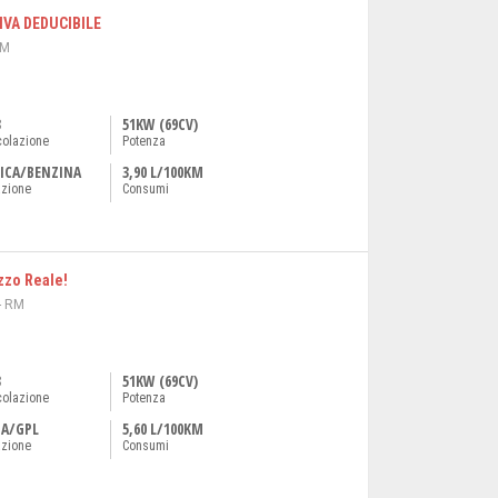
 IVA DEDUCIBILE
RM
3
51KW (69CV)
colazione
Potenza
ICA/BENZINA
3,90 L/100KM
azione
Consumi
zzo Reale!
- RM
3
51KW (69CV)
colazione
Potenza
NA/GPL
5,60 L/100KM
azione
Consumi