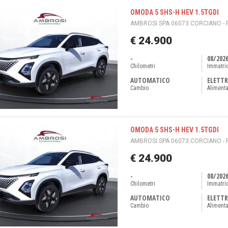
OMODA 5 SHS-H HEV 1.5TGDI
AMBROSI SPA 06073 CORCIANO - 
€ 24.900
-
08/202
Chilometri
Immatri
AUTOMATICO
ELETTR
Cambio
Aliment
OMODA 5 SHS-H HEV 1.5TGDI
AMBROSI SPA 06073 CORCIANO - 
€ 24.900
-
08/202
Chilometri
Immatri
AUTOMATICO
ELETTR
Cambio
Aliment