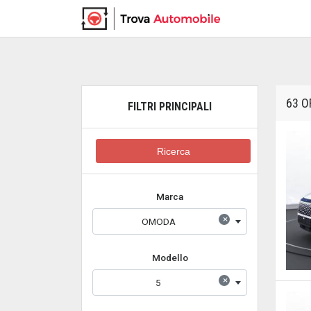
63 O
FILTRI PRINCIPALI
Ricerca
Marca
×
OMODA
Modello
×
5