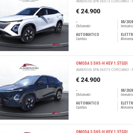
AMBROSI SPA 06073 CORCIANO - 
€ 24.900
-
08/202
Chilometri
Immatri
AUTOMATICO
ELETTR
Cambio
Aliment
OMODA 5 SHS-H HEV 1.5TGDI
AMBROSI SPA 06073 CORCIANO - 
€ 24.900
-
08/202
Chilometri
Immatri
AUTOMATICO
ELETTR
Cambio
Aliment
OMODA 5 SHS-H HEV 1.5TGDI