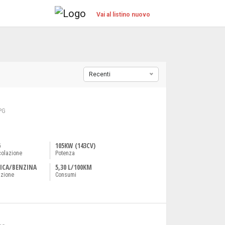
Vai al listino nuovo
Recenti
PG
6
105KW (143CV)
colazione
Potenza
ICA/BENZINA
5,30 L/100KM
azione
Consumi