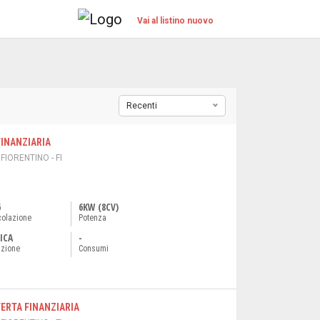
Vai al listino nuovo
Recenti
FINANZIARIA
IORENTINO - FI
6
6KW (8CV)
colazione
Potenza
ICA
-
azione
Consumi
ERTA FINANZIARIA