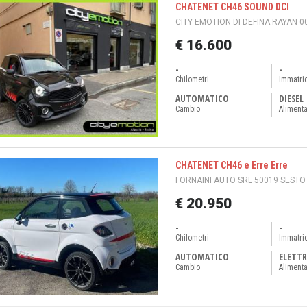
CHATENET CH46 SOUND DCI
CITY EMOTION DI DEFINA RAYAN 0
€ 16.600
-
-
Chilometri
Immatri
AUTOMATICO
DIESEL
Cambio
Aliment
CHATENET CH46 e Erre Erre
FORNAINI AUTO SRL 50019 SESTO F
€ 20.950
-
-
Chilometri
Immatri
AUTOMATICO
ELETTR
Cambio
Aliment