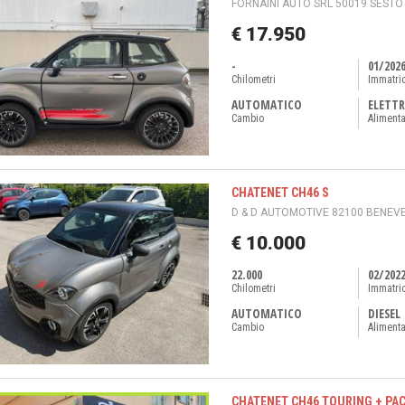
FORNAINI AUTO SRL 50019 SESTO F
€ 17.950
-
01/202
Chilometri
Immatri
AUTOMATICO
ELETTR
Cambio
Aliment
CHATENET CH46 S
D & D AUTOMOTIVE 82100 BENEVE
€ 10.000
22.000
02/202
Chilometri
Immatri
AUTOMATICO
DIESEL
Cambio
Aliment
CHATENET CH46 TOURING + PAC