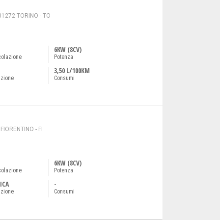
01272 TORINO - TO
6KW (8CV)
colazione
Potenza
3,50 L/100KM
azione
Consumi
IORENTINO - FI
6KW (8CV)
colazione
Potenza
ICA
-
azione
Consumi