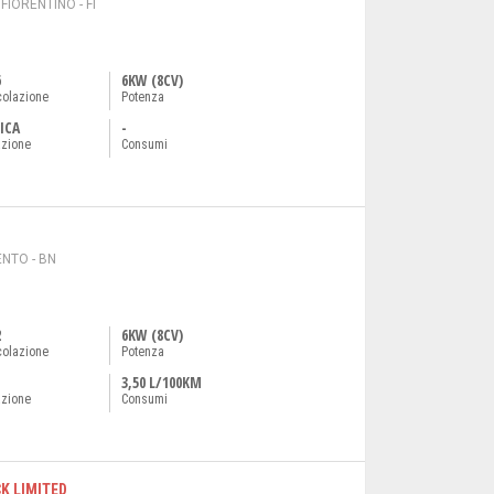
IORENTINO - FI
6
6KW (8CV)
colazione
Potenza
ICA
-
azione
Consumi
NTO - BN
2
6KW (8CV)
colazione
Potenza
3,50 L/100KM
azione
Consumi
K LIMITED