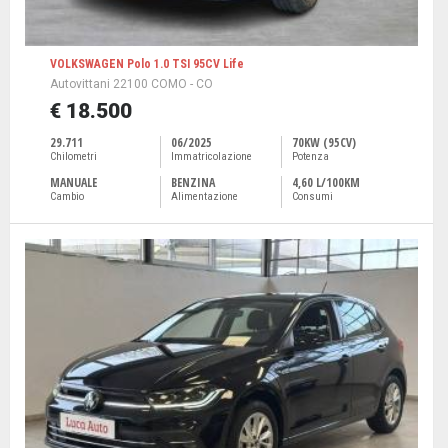
VOLKSWAGEN Polo 1.0 TSI 95CV Life
Autovittani 22100 COMO - CO
€ 18.500
29.711
06/2025
70KW (95CV)
Chilometri
Immatricolazione
Potenza
MANUALE
BENZINA
4,60 L/100KM
Cambio
Alimentazione
Consumi