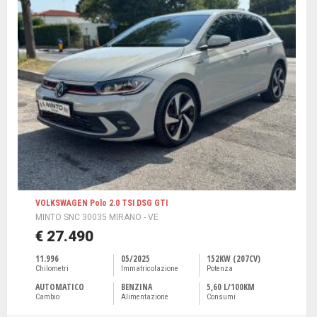
VOLKSWAGEN Polo 2.0 TSI DSG GTI
MINTO SNC 30035 MIRANO - VE
€ 27.490
11.996
05/2025
152KW (207CV)
Chilometri
Immatricolazione
Potenza
AUTOMATICO
BENZINA
5,60 L/100KM
Cambio
Alimentazione
Consumi