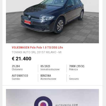
VOLKSWAGEN Polo Polo 1.0 TSI DSG Life
TOMASI AUTO SRL 20157 MILANO - MI
€ 21.400
29.284
05/2025
70KW (95CV)
Chilometri
Immatricolazione
Potenza
AUTOMATICO
BENZINA
-
Cambio
Alimentazione
Consumi