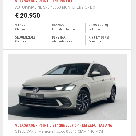
VOLKSWAGEN Polo 1.0 TSI DSG Life
AUTOIMMAGINE SRL 40050 MONTERENZIO - BO
€ 20.950
13.122
06/2025
70KW (95CV)
Chilometri
Immatricolazione
Potenza
SEQUENZIALE
BENZINA
4,70 L/100KM
Cambio
Alimentazione
Consumi
VOLKSWAGEN Polo 1.0 Benzina 80CV 5P - KM ZERO ITALIANA
STYLE CAR di Mamone Rocco 00043 CIAMPINO - RM