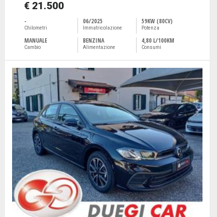
€ 21.500
-
06/2025
59KW (80CV)
Chilometri
Immatricolazione
Potenza
MANUALE
BENZINA
4,80 L/100KM
Cambio
Alimentazione
Consumi