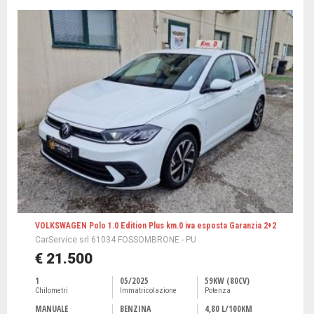
VOLKSWAGEN Polo 1.0 Edition Plus km.0 iva esposta Garanzia 2+2
CarService srl 61034 FOSSOMBRONE - PU
€ 21.500
1
05/2025
59KW (80CV)
Chilometri
Immatricolazione
Potenza
MANUALE
BENZINA
4,80 L/100KM