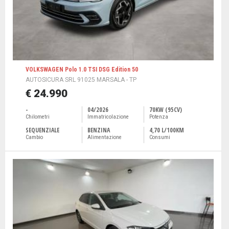
VOLKSWAGEN Polo 1.0 TSI DSG Edition 50
AUTOSICURA SRL 91025 MARSALA - TP
€ 24.990
-
04/2026
70KW (95CV)
Chilometri
Immatricolazione
Potenza
SEQUENZIALE
BENZINA
4,70 L/100KM
Cambio
Alimentazione
Consumi