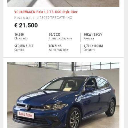
VOLKSWAGEN Polo 1.0 TSI DSG Style 95cv
Nova c.a.r.t snc 28069 TRECATE - NO
€ 21.500
16.500
06/2025
70KW (95CV)
Chilometri
Immatricolazione
Potenza
SEQUENZIALE
BENZINA
4,70 L/100KM
Cambio
Alimentazione
Consumi