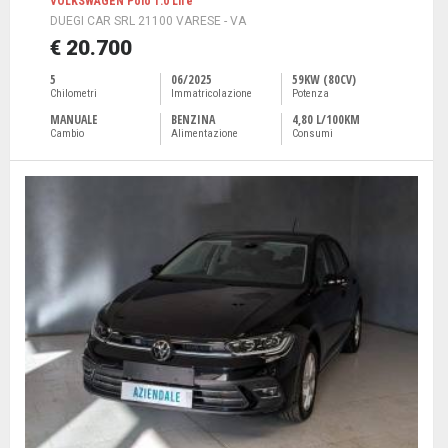
VOLKSWAGEN Polo 1.0 Life
DUEGI CAR SRL 21100 VARESE - VA
€ 20.700
5
06/2025
59KW (80CV)
Chilometri
Immatricolazione
Potenza
MANUALE
BENZINA
4,80 L/100KM
Cambio
Alimentazione
Consumi