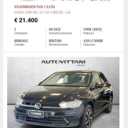
VOLKSWAGEN Polo 1.0 Life
DUEGI CAR SRL 21100 VARESE - VA
€ 21.400
5
06/2025
59KW (80CV)
Chilometri
Immatricolazione
Potenza
MANUALE
BENZINA
4,80 L/100KM
Cambio
Alimentazione
Consumi