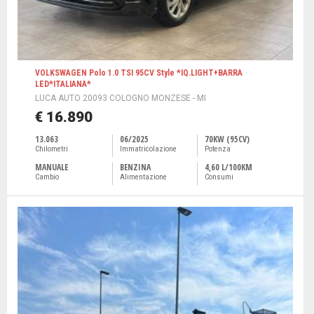
VOLKSWAGEN Polo 1.0 TSI 95CV Style *IQ.LIGHT+BARRA
LED*ITALIANA*
LUCA AUTO 20093 COLOGNO MONZESE - MI
€ 16.890
13.063
06/2025
70KW (95CV)
Chilometri
Immatricolazione
Potenza
MANUALE
BENZINA
4,60 L/100KM
Cambio
Alimentazione
Consumi