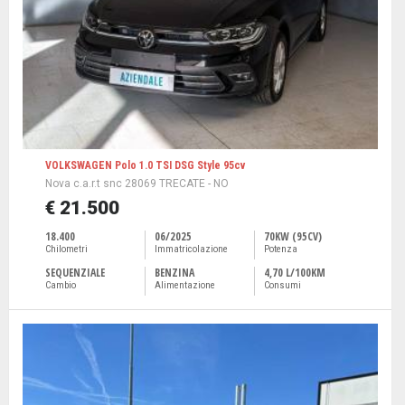
VOLKSWAGEN Polo 1.0 TSI DSG Style 95cv
Nova c.a.r.t snc 28069 TRECATE - NO
€ 21.500
18.400
06/2025
70KW (95CV)
Chilometri
Immatricolazione
Potenza
SEQUENZIALE
BENZINA
4,70 L/100KM
Cambio
Alimentazione
Consumi