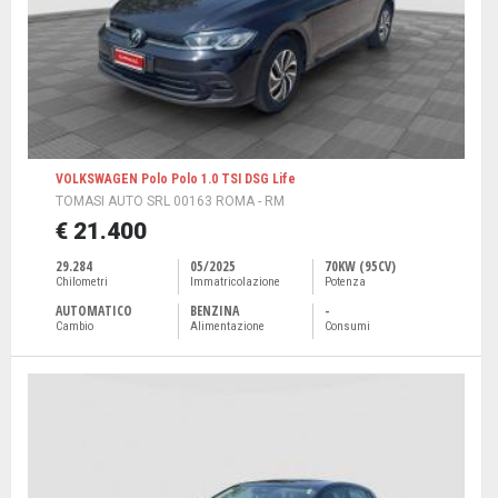
VOLKSWAGEN Polo Polo 1.0 TSI DSG Life
TOMASI AUTO SRL 00163 ROMA - RM
€ 21.400
29.284
05/2025
70KW (95CV)
Chilometri
Immatricolazione
Potenza
AUTOMATICO
BENZINA
-
Cambio
Alimentazione
Consumi